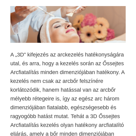
A „3D” kifejezés az arckezelés hatékonyságára
utal, és arra, hogy a kezelés során az Őssejtes
Arcfiatalítás minden dimenziójában hatékony. A
kezelés nem csak az arcbőr felszínére
korlátozódik, hanem hatással van az arcbőr
mélyebb rétegeire is, így az egész arc három
dimenziójában fiatalabb, egészségesebb és
ragyogóbb hatást mutat. Tehát a 3D Őssejtes
Arcfiatalítás kezelés olyan hatékony arcfiatalító
eljárás, amely a bőr minden dimenziójában