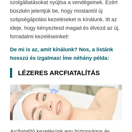
szolgáltatásokat nyújtsa a vendégeinek. Ezért
büszkén jelentjük be, hogy mostantól új
szépségápolási kezeléseket is kínálunk. Itt az
ideje, hogy kényeztesd magad és élvezd az új,
forradalmi kezeléseinket!
De mi is az, amit kínálunk? Nos, a listánk
hosszú és izgalmas! Íme néhány példa:
LÉZERES ARCFIATALÍTÁS
Arcfiatalító kezelésünk egy biztonságos és