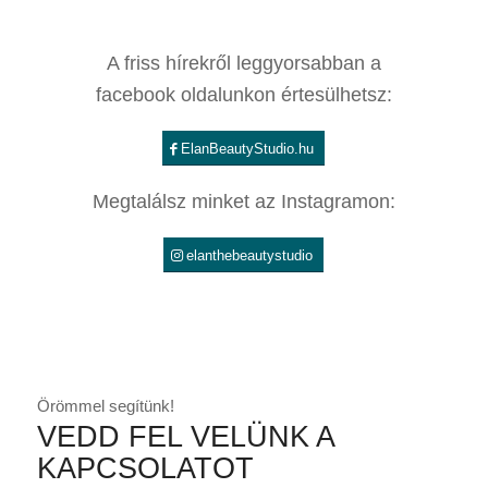
A friss hírekről leggyorsabban a
facebook oldalunkon értesülhetsz:
ElanBeautyStudio.hu
Megtalálsz minket az Instagramon:
elanthebeautystudio
Örömmel segítünk!
VEDD FEL VELÜNK A
KAPCSOLATOT