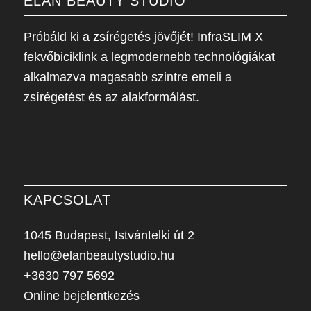
ÉLAN BEAUTY STÚDIÓ
Próbáld ki a zsírégetés jövőjét! InfraSLIM X
fekvőbiciklink a legmodernebb technológiákat
alkalmazva magasabb szintre emeli a
zsírégetést és az alakformálást.
KAPCSOLAT
1045 Budapest, Istvántelki út 2
hello@elanbeautystudio.hu
+3630 797 5692
Online bejelentkezés