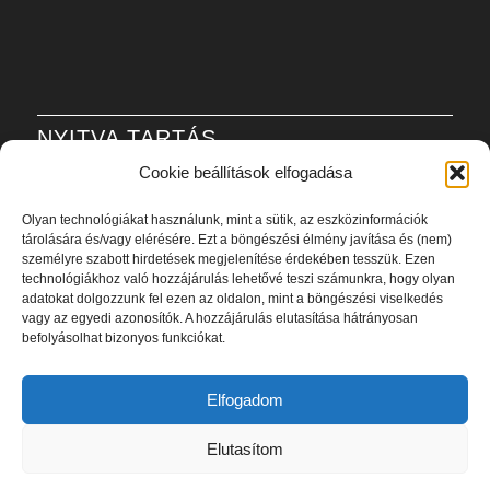
NYITVA TARTÁS
Cookie beállítások elfogadása
H-P: 6:00-21:00
Olyan technológiákat használunk, mint a sütik, az eszközinformációk
Sz: 8:00-20:00
tárolására és/vagy elérésére. Ezt a böngészési élmény javítása és (nem)
V: 8:00-20:00
személyre szabott hirdetések megjelenítése érdekében tesszük. Ezen
technológiákhoz való hozzájárulás lehetővé teszi számunkra, hogy olyan
adatokat dolgozzunk fel ezen az oldalon, mint a böngészési viselkedés
Adatvédelmi szabályzat
vagy az egyedi azonosítók. A hozzájárulás elutasítása hátrányosan
befolyásolhat bizonyos funkciókat.
Elfogadom
Elutasítom
2023 - Élan Beauty Stúdió © - Készítette:
marketingszemlelet.hu