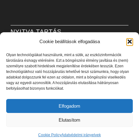
NYITVA TARTÁS
Cookie beállítások elfogadása
H-P: 6:00-21:00
Olyan technológiákat használunk, mint a sütik, az eszközinformációk
Sz: 8:00-20:00
tárolására és/vagy elérésére. Ezt a böngészési élmény javítása és (nem)
V: 8:00-20:00
személyre szabott hirdetések megjelenítése érdekében tesszük. Ezen
technológiákhoz való hozzájárulás lehetővé teszi számunkra, hogy olyan
adatokat dolgozzunk fel ezen az oldalon, mint a böngészési viselkedés
Adatvédelmi szabályzat
vagy az egyedi azonosítók. A hozzájárulás elutasítása hátrányosan
befolyásolhat bizonyos funkciókat.
Elfogadom
Elutasítom
2023 - Élan Beauty Stúdió © - Készítette:
marketingszemlelet.hu
Cookie Policy
Adatvédelmi irányelvek
Élan Decor
Cookie Policy (EU)