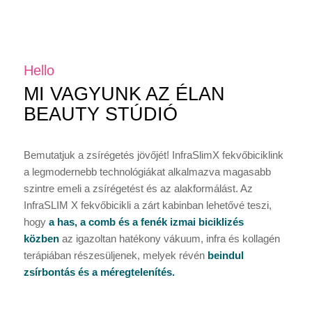
Hello
MI VAGYUNK AZ ÉLAN
BEAUTY STÚDIÓ
Bemutatjuk a zsírégetés jövőjét! InfraSlimX fekvőbiciklink
a legmodernebb technológiákat alkalmazva magasabb
szintre emeli a zsírégetést és az alakformálást. Az
InfraSLIM X fekvőbicikli a zárt kabinban lehetővé teszi,
hogy
a has, a comb és a fenék izmai biciklizés
közben
az igazoltan hatékony vákuum, infra és kollagén
terápiában részesüljenek, melyek révén
beindul
zsírbontás és a méregtelenítés.