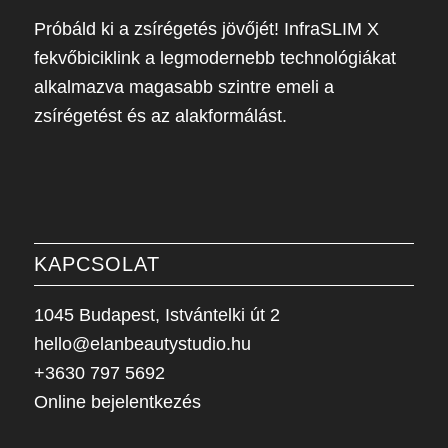
Próbáld ki a zsírégetés jövőjét! InfraSLIM X
fekvőbiciklink a legmodernebb technológiákat
alkalmazva magasabb szintre emeli a
zsírégetést és az alakformálást.
KAPCSOLAT
1045 Budapest, Istvántelki út 2
hello@elanbeautystudio.hu
+3630 797 5692
Online bejelentkezés