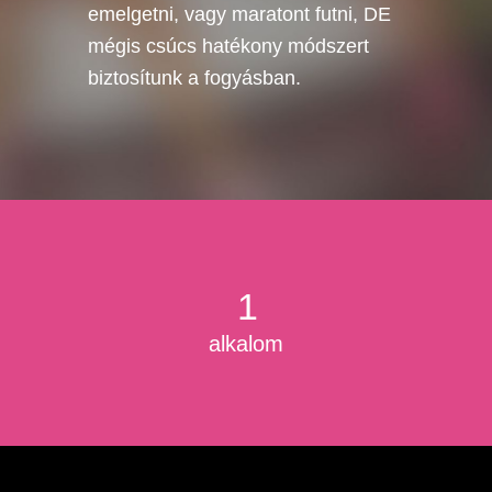
emelgetni, vagy maratont futni, DE
mégis csúcs hatékony módszert
biztosítunk a fogyásban.
1
alkalom