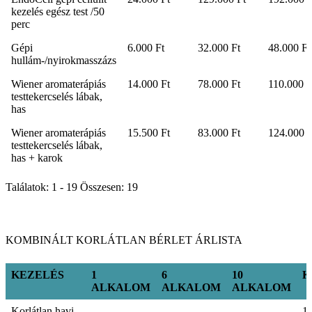
kezelés egész test /50
perc
Gépi
6.000 Ft
32.000 Ft
48.000 Ft
hullám-/nyirokmasszázs
Wiener aromaterápiás
14.000 Ft
78.000 Ft
110.000 F
testtekercselés lábak,
has
Wiener aromaterápiás
15.500 Ft
83.000 Ft
124.000 F
testtekercselés lábak,
has + karok
Találatok: 1 - 19 Összesen: 19
KOMBINÁLT KORLÁTLAN BÉRLET ÁRLISTA
KEZELÉS
1
6
10
K
ALKALOM
ALKALOM
ALKALOM
KEZELÉS
1
6
10
K
Korlátlan havi
1