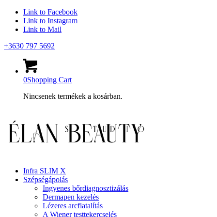
Link to Facebook
Link to Instagram
Link to Mail
+3630 797 5692
0
Shopping Cart
Nincsenek termékek a kosárban.
Infra SLIM X
Szépségápolás
Ingyenes bőrdiagnosztizálás
Dermapen kezelés
Lézeres arcfiatalítás
A Wiener testtekercselés