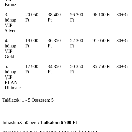
Bronz
3.
20 050
38 400
56 300
96 100 Ft
30+3 na
hónap
Ft
Ft
Ft
VIP
Silver
4.
19 000
36 350
52 300
91 050 Ft
30+3 na
hónap
Ft
Ft
Ft
VIP
Gold
5.
17 900
34 350
50 350
85 750 Ft
30+3 na
hónap
Ft
Ft
Ft
VIP
ÉLAN
Ultimate
Találatok: 1 - 5 Összesen: 5
InfraslimX 50 perc
: 1 alkalom 6
700 Ft