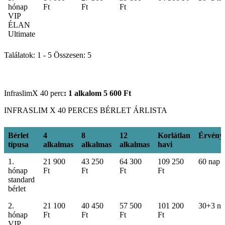
hónap
Ft
Ft
Ft
VIP
ÉLAN
Ultimate
Találatok: 1 - 5 Összesen: 5
InfraslimX 40 perc
: 1 alkalom 5
600 Ft
INFRASLIM X 40 PERCES BÉRLET ÁRLISTA
Bérlet
4
8
12
Korlátlan
Érvény
típusa
alkalmas
alkalmas
alkalmas
havi
Bérlet
4
8
12
Korlátlan
Érvény
1.
21 900
43 250
64 300
109 250
60 nap
típusa
alkalmas
alkalmas
alkalmas
havi
hónap
Ft
Ft
Ft
Ft
standard
bérlet
2.
21 100
40 450
57 500
101 200
30+3 na
hónap
Ft
Ft
Ft
Ft
VIP