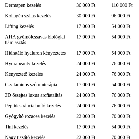
Dermapen kezelés
36 000 Ft
110 000 Ft
Kollagén szálas kezelés
30 000 Ft
96 000 Ft
Lifting kezelés
17 000 Ft
54 000 Ft
AHA gyümölcssavas biológiai
17 000 Ft
54 000 Ft
hámlasztás
Hidratáló hyaluron kényeztetés
17 000 Ft
54 000 Ft
Hydrabeauty kezelés
24 000 Ft
76 000 Ft
Kényeztető kezelés
24 000 Ft
76 000 Ft
C-vitaminos szérumterápia
17 000 Ft
54 000 Ft
3D őssejtes luxus arcfiatalítás
24 000 Ft
76 000 Ft
Peptides ránctalanító kezelés
24 000 Ft
76 000 Ft
Gyógyító rozacea kezelés
22 000 Ft
70 000 Ft
Tini kezelés
17 000 Ft
54 000 Ft
Nagy tisztító kezelés
22 000 Ft
70 000 Ft