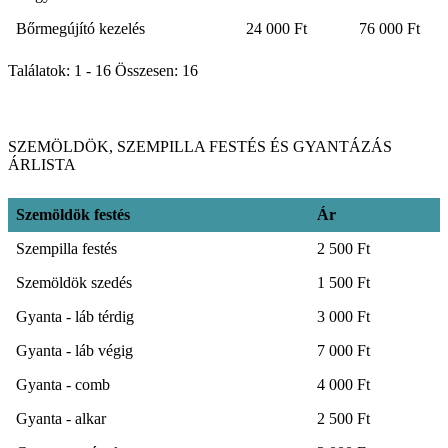
Bőrmegújító kezelés
24 000 Ft
76 000 Ft
Találatok: 1 - 16 Összesen: 16
SZEMÖLDÖK, SZEMPILLA FESTÉS ÉS GYANTÁZÁS
ÁRLISTA
Szemöldök festés
Ár
Szempilla festés
2 500 Ft
Szemöldök szedés
1 500 Ft
Gyanta - láb térdig
3 000 Ft
Gyanta - láb végig
7 000 Ft
Gyanta - comb
4 000 Ft
Gyanta - alkar
2 500 Ft