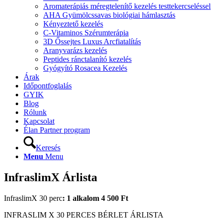
Aromaterápiás méregtelenítő kezelés testtekercseléssel
AHA Gyümölcssavas biológiai hámlasztás
Kényeztető kezelés
C-Vitaminos Szérumterápia
3D Őssejtes Luxus Arcfiatalítás
Aranyvarázs kezelés
Peptides ránctalanító kezelés
Gyógyító Rosacea Kezelés
Árak
Időpontfoglalás
GYIK
Blog
Rólunk
Kapcsolat
Élan Partner program
Keresés
Menu
Menu
InfraslimX Árlista
InfraslimX 30 perc
: 1 alkalom
4 500 Ft
INFRASLIM X 30 PERCES BÉRLET ÁRLISTA