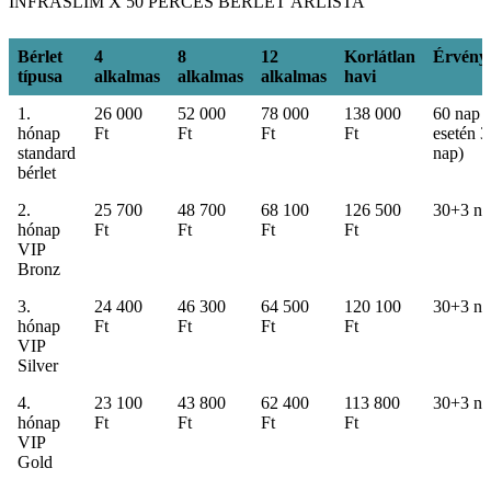
INFRASLIM X 50 PERCES BÉRLET ÁRLISTA
Bérlet
4
8
12
Korlátlan
Érvény
típusa
alkalmas
alkalmas
alkalmas
havi
Bérlet
4
8
12
Korlátlan
Érvény
1.
26 000
52 000
78 000
138 000
60 nap (
típusa
alkalmas
alkalmas
alkalmas
havi
hónap
Ft
Ft
Ft
Ft
esetén 3
standard
nap)
bérlet
2.
25 700
48 700
68 100
126 500
30+3 na
hónap
Ft
Ft
Ft
Ft
VIP
Bronz
3.
24 400
46 300
64 500
120 100
30+3 na
hónap
Ft
Ft
Ft
Ft
VIP
Silver
4.
23 100
43 800
62 400
113 800
30+3 na
hónap
Ft
Ft
Ft
Ft
VIP
Gold