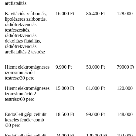
arcfiatalítás
Kavitációs zsírbontás,
16.000 Ft
86.400 Ft
128.000 F
lipolézeres zsírbontás,
rádiófrekvenciás
testfeszesítés,
rádiófrekvenciás
dekoltázs fiatalítás,
rádiófrekvenciás
arcfiatalítás 2 testrész
Hiemt elektromágneses
9.900 Ft
53.000 Ft
79000 Ft
izomsimuláció 1
testrész/30 perc
Hiemt elektromágneses
15.000 Ft
81.000 Ft
120.000 F
izomsimuláció 2
testrész/60 perc
EndoCell gépi cellulit
18.500 Ft
99.000 Ft
148.000 F
kezelés fenék+comb
/30 perc
EndoCell gépi cellulit
24.000 Ft
129.000 Ft
192.000 F