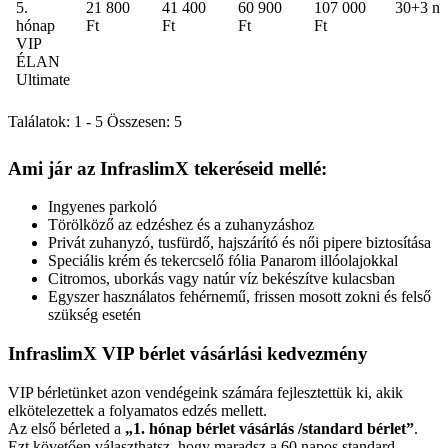
5.
21 800
41 400
60 900
107 000
30+3 na
hónap
Ft
Ft
Ft
Ft
VIP
ÉLAN
Ultimate
Találatok: 1 - 5 Összesen: 5
Ami jár az InfraslimX tekeréseid mellé:
Ingyenes parkoló
Törölköző az edzéshez és a zuhanyzáshoz
Privát zuhanyzó, tusfürdő, hajszárító és női pipere biztosítása
Speciális krém és tekercselő fólia Panarom illóolajokkal
Citromos, uborkás vagy natúr víz bekészítve kulacsban
Egyszer használatos fehérnemű, frissen mosott zokni és felső
szükség esetén
InfraslimX VIP bérlet vásárlási kedvezmény
VIP bérletünket azon vendégeink számára fejlesztettük ki, akik
elkötelezettek a folyamatos edzés mellett.
Az első bérleted a
„1. hónap bérlet vásárlás /standard bérlet”
.
Ezt követően választhatsz, hogy maradsz a 60 napos standard