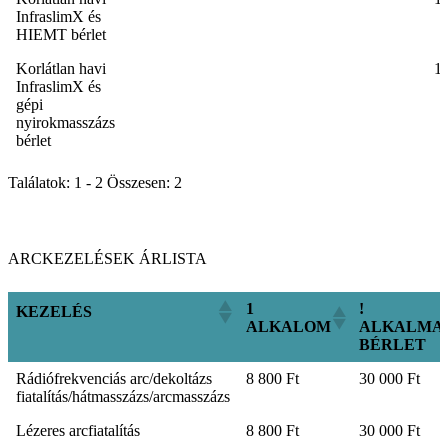
ALKALOM
ALKALOM
ALKALOM
InfraslimX és
HIEMT bérlet
Korlátlan havi
1
InfraslimX és
gépi
nyirokmasszázs
bérlet
Találatok: 1 - 2 Összesen: 2
ARCKEZELÉSEK ÁRLISTA
1
!
KEZELÉS
ALKALOM
ALKALMA
BÉRLET
1
!
KEZELÉS
Rádiófrekvenciás arc/dekoltázs
8 800 Ft
30 000 Ft
ALKALOM
ALKALMA
fiatalítás/hátmasszázs/arcmasszázs
BÉRLET
Lézeres arcfiatalítás
8 800 Ft
30 000 Ft