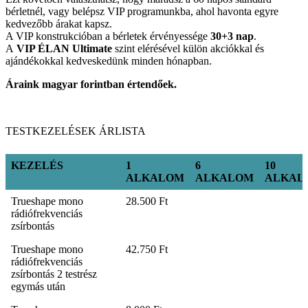
bérletnél, vagy belépsz VIP programunkba, ahol havonta egyre
kedvezőbb árakat kapsz.
A VIP konstrukcióban a bérletek érvényessége
30+3 nap
.
A
VIP ÉLAN Ultimate
szint elérésével külön akciókkal és
ajándékokkal kedveskedünk minden hónapban.
Áraink magyar forintban értendőek.
TESTKEZELÉSEK ÁRLISTA
KEZELÉS
1
6
10
ALKALOM
ALKALOM
ALKAL
KEZELÉS
1
6
10
Trueshape mono
28.500 Ft
ALKALOM
ALKALOM
ALKAL
rádiófrekvenciás
zsírbontás
Trueshape mono
42.750 Ft
rádiófrekvenciás
zsírbontás 2 testrész
egymás után