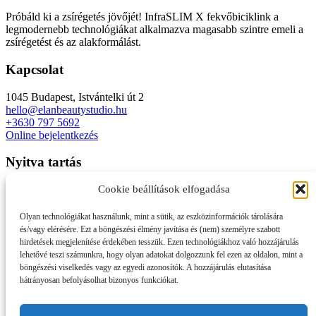
Próbáld ki a zsírégetés jövőjét! InfraSLIM X fekvőbiciklink a
legmodernebb technológiákat alkalmazva magasabb szintre emeli a
zsírégetést és az alakformálást.
Kapcsolat
1045 Budapest, Istvántelki út 2
hello@elanbeautystudio.hu
+3630 797 5692
Online bejelentkezés
Nyitva tartás
Cookie beállítások elfogadása
H-P: 6:00-21:00
Sz: 8:00-20:00
V: 8:00-20:00
Olyan technológiákat használunk, mint a sütik, az eszközinformációk tárolására
és/vagy elérésére. Ezt a böngészési élmény javítása és (nem) személyre szabott
Adatvédelmi szabályzat
hirdetések megjelenítése érdekében tesszük. Ezen technológiákhoz való hozzájárulás
lehetővé teszi számunkra, hogy olyan adatokat dolgozzunk fel ezen az oldalon, mint a
2023 - Élan Beauty Stúdió © - Készítette:
marketingszemlelet.hu
böngészési viselkedés vagy az egyedi azonosítók. A hozzájárulás elutasítása
hátrányosan befolyásolhat bizonyos funkciókat.
Link to Facebook
Link to Instagram
Link to Mail