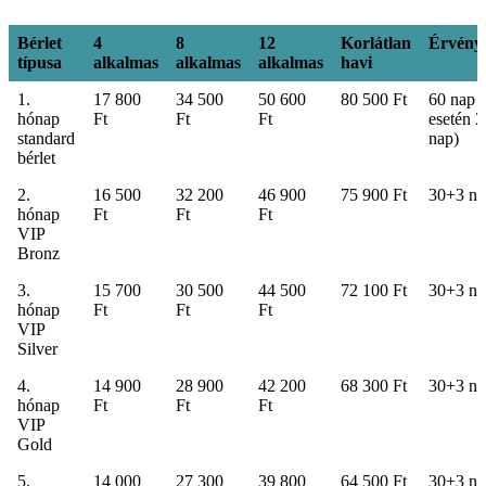
Bérlet
4
8
12
Korlátlan
Érvény
típusa
alkalmas
alkalmas
alkalmas
havi
Bérlet
4
8
12
Korlátlan
Érvény
1.
17 800
34 500
50 600
80 500 Ft
60 nap (
típusa
alkalmas
alkalmas
alkalmas
havi
hónap
Ft
Ft
Ft
esetén 3
standard
nap)
bérlet
2.
16 500
32 200
46 900
75 900 Ft
30+3 na
hónap
Ft
Ft
Ft
VIP
Bronz
3.
15 700
30 500
44 500
72 100 Ft
30+3 na
hónap
Ft
Ft
Ft
VIP
Silver
4.
14 900
28 900
42 200
68 300 Ft
30+3 na
hónap
Ft
Ft
Ft
VIP
Gold
5.
14 000
27 300
39 800
64 500 Ft
30+3 na