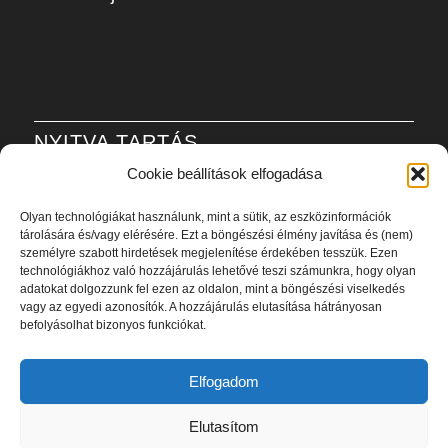
NYITVA TARTÁS
Cookie beállítások elfogadása
H-P: 6:00-21:00
Olyan technológiákat használunk, mint a sütik, az eszközinformációk
Sz: 8:00-20:00
tárolására és/vagy elérésére. Ezt a böngészési élmény javítása és (nem)
V: 8:00-20:00
személyre szabott hirdetések megjelenítése érdekében tesszük. Ezen
technológiákhoz való hozzájárulás lehetővé teszi számunkra, hogy olyan
adatokat dolgozzunk fel ezen az oldalon, mint a böngészési viselkedés
Adatvédelmi szabályzat
vagy az egyedi azonosítók. A hozzájárulás elutasítása hátrányosan
befolyásolhat bizonyos funkciókat.
Elfogadom
Elutasítom
2023 - Élan Beauty Stúdió © - Készítette:
marketingszemlelet.hu