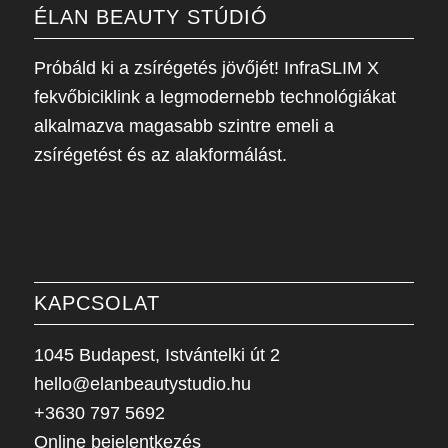
ÉLAN BEAUTY STÚDIÓ
Próbáld ki a zsírégetés jövőjét! InfraSLIM X
fekvőbiciklink a legmodernebb technológiákat
alkalmazva magasabb szintre emeli a
zsírégetést és az alakformálást.
KAPCSOLAT
1045 Budapest, Istvántelki út 2
hello@elanbeautystudio.hu
+3630 797 5692
Online bejelentkezés