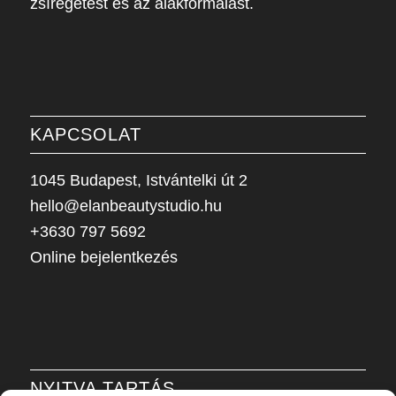
zsírégetést és az alakformálást.
KAPCSOLAT
1045 Budapest, Istvántelki út 2
hello@elanbeautystudio.hu
+3630 797 5692
Online bejelentkezés
NYITVA TARTÁS