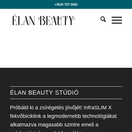
+3630 797 5692
ÉLAN BEAUTY STÚDIÓ
Próbáld ki a zsírégetés jövőjét! InfraSLIM X
fekvőbiciklink a legmodernebb technológiákat
alkalmazva magasabb szintre emeli a