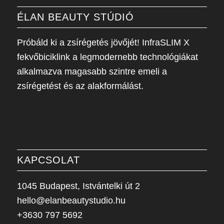
ÉLAN BEAUTY STÚDIÓ
Próbáld ki a zsírégetés jövőjét! InfraSLIM X
fekvőbiciklink a legmodernebb technológiákat
alkalmazva magasabb szintre emeli a
zsírégetést és az alakformálást.
KAPCSOLAT
1045 Budapest, Istvántelki út 2
hello@elanbeautystudio.hu
+3630 797 5692