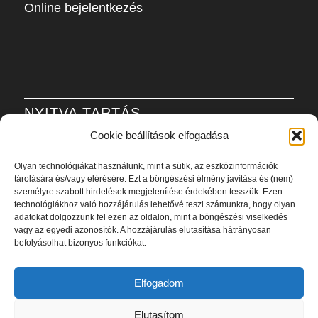
Online bejelentkezés
NYITVA TARTÁS
Cookie beállítások elfogadása
H-P: 6:00-21:00
Olyan technológiákat használunk, mint a sütik, az eszközinformációk
Sz: 8:00-20:00
tárolására és/vagy elérésére. Ezt a böngészési élmény javítása és (nem)
V: 8:00-20:00
személyre szabott hirdetések megjelenítése érdekében tesszük. Ezen
technológiákhoz való hozzájárulás lehetővé teszi számunkra, hogy olyan
adatokat dolgozzunk fel ezen az oldalon, mint a böngészési viselkedés
Adatvédelmi szabályzat
vagy az egyedi azonosítók. A hozzájárulás elutasítása hátrányosan
befolyásolhat bizonyos funkciókat.
Elfogadom
Elutasítom