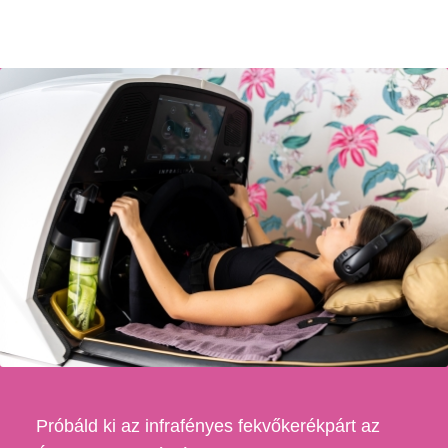
Próbáld ki az infrafényes fekvőkerékpárt az