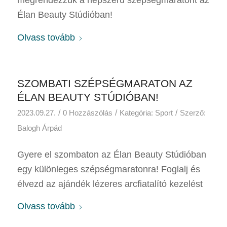
megrendezzük a népszerű szépségmaratont az
Élan Beauty Stúdióban!
Olvass tovább
SZOMBATI SZÉPSÉGMARATON AZ
ÉLAN BEAUTY STÚDIÓBAN!
/
/
/
2023.09.27.
0 Hozzászólás
Kategória:
Sport
Szerző:
Balogh Árpád
Gyere el szombaton az Élan Beauty Stúdióban
egy különleges szépségmaratonra! Foglalj és
élvezd az ajándék lézeres arcfiatalító kezelést
Olvass tovább