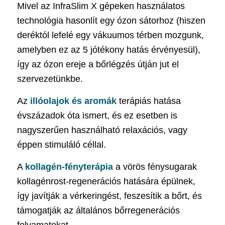
Mivel az InfraSlim X gépeken használatos
technológia hasonlít egy ózon sátorhoz (hiszen
deréktól lefelé egy vákuumos térben mozgunk,
amelyben ez az 5 jótékony hatás érvényesül),
így az ózon ereje a bőrlégzés útján jut el
szervezetünkbe.
Az
illóolajok és aromák
terápiás hatása
évszázadok óta ismert, és ez esetben is
nagyszerűen használható relaxációs, vagy
éppen stimuláló céllal.
A
kollagén-fényterápia
a vörös fénysugarak
kollagénrost-regenerációs hatására épülnek,
így javítják a vérkeringést, feszesítik a bőrt, és
támogatják az általános bőrregenerációs