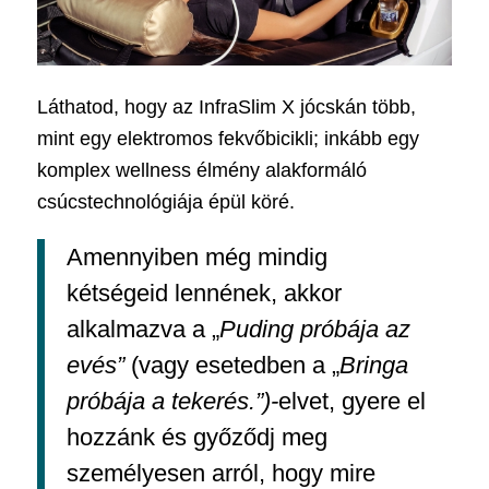
Láthatod, hogy az InfraSlim X jócskán több,
mint egy elektromos fekvőbicikli; inkább egy
komplex wellness élmény alakformáló
csúcstechnológiája épül köré.
Amennyiben még mindig
kétségeid lennének, akkor
alkalmazva a „
Puding próbája az
evés”
(vagy esetedben a „
Bringa
próbája a tekerés.”)-
elvet, gyere el
hozzánk és győződj meg
személyesen arról, hogy mire